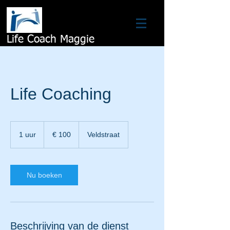
Life Coach Maggie
Life Coaching
100
euro
1 uur
1
€ 100
Veldstraat
u
u
Nu boeken
Beschrijving van de dienst